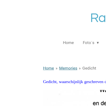
Ga
direct
Ra
naar
de
hoofdinhoud
Home
Foto´s
Home
»
Memories
»
Gedicht
Gedicht, waarschijnlijk geschrev