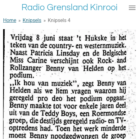
Radio Grensland Kinrooi
Ga
direct
Home
»
Knipsels
»
Knipsels 4
naar
de
hoofdinhoud