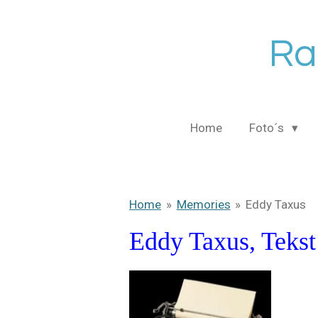
Ga
direct
Ra
naar
de
hoofdinhoud
Home
Foto´s
Home
»
Memories
»
Eddy Taxus
Eddy Taxus, Tekst 