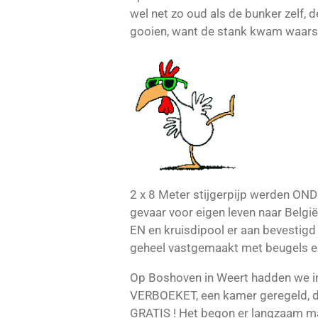
wel net zo oud als de bunker zelf,
gooien, want de stank kwam waarschi
2 x 8 Meter stijgerpijp werden ON
gevaar voor eigen leven naar Belgi
EN en kruisdipool er aan bevestig
geheel vastgemaakt met beugels en
Op Boshoven in Weert hadden we i
VERBOEKET, een kamer geregeld, di
GRATIS ! Het begon er langzaam maa