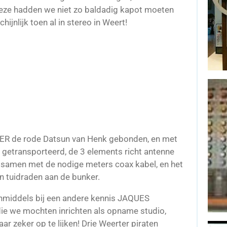
 deze hadden we niet zo baldadig kapot moeten
jnlijk toen al in stereo in Weert!
DER de rode Datsun van Henk gebonden, en met
ë getransporteerd, de 3 elements richt antenne
d samen met de nodige meters coax kabel, en het
 tuidraden aan de bunker.
nmiddels bij een andere kennis JAQUES
e we mochten inrichten als opname studio,
r zeker op te lijken! Drie Weerter piraten