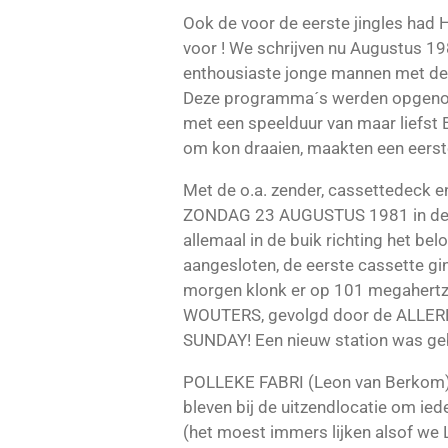
Ook de voor de eerste jingles had
voor ! We schrijven nu Augustus 19
enthousiaste jonge mannen met de
Deze programma´s werden opgeno
met een speelduur van maar liefst 
om kon draaien, maakten een eerste
Met de o.a. zender, cassettedeck e
ZONDAG 23 AUGUSTUS 1981 in de vr
allemaal in de buik richting het be
aangesloten, de eerste cassette gi
morgen klonk er op 101 megahertz
WOUTERS, gevolgd door de ALLER
SUNDAY! Een nieuw station was gebo
POLLEKE FABRI (Leon van Berko
bleven bij de uitzendlocatie om ied
(het moest immers lijken alsof we 