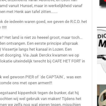
d vanuit Hunsel, maar in werkelijkheid vanaf
n met Henk aan tafel zitten.......
ook de iedeeën waren goed, we geven de R.C.D. het
!!!!!
 Het land is niet zo heeeel groot, maar toch...
en ontvangen. Een eerste principe afspraak
Vissertje langs het kanaal in Lozen. Een
 niet doorging. Via Jaak Derckx kwamen we op
okatie uiteindelijk terecht bij CAFE HET FORT in
k wel gewoon PIER of ´de CAPTAIN´, was een
elkomde ons met open armen!!!
gstaand kippenhok tegen de bunker, dat hij
mochten wij wel gebruik van maken! Tijdens het
en we zelfs nog wat eieren tegen, misschien