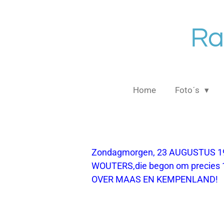
Ga
direct
Ra
naar
de
hoofdinhoud
Home
Foto´s
Zondagmorgen, 23 AUGUSTUS 198
WOUTERS,die begon om precies 
OVER MAAS EN KEMPENLAND!