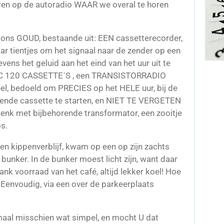
eren op de autoradio WAAR we overal te horen
 ons GOUD, bestaande uit: EEN cassetterecorder,
ar tientjes om het signaal naar de zender op een
vens het geluid aan het eind van het uur uit te
E!) C 120 CASSETTE´S , een TRANSISTORRADIO
el, bedoeld om PRECIES op het HELE uur, bij de
lgende cassette te starten, en NIET TE VERGETEN
 met bijbehorende transformator, een zooitje
s.
n kippenverblijf, kwam op een op zijn zachts
nker. In de bunker moest licht zijn, want daar
nk voorraad van het café, altijd lekker koel! Hoe
 Eenvoudig, via een over de parkeerplaats
emaal misschien wat simpel, en mocht U dat