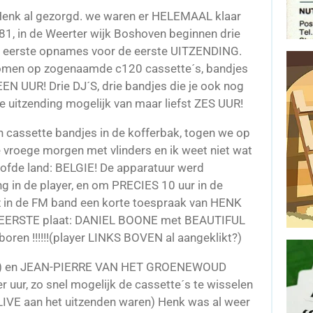
 Henk al gezorgd. we waren er HELEMAAL klaar
81, in de Weerter wijk Boshoven beginnen drie
 eerste opnames voor de eerste UITZENDING.
men op zogenaamde c120 cassette´s, bandjes
EEN UUR! Drie DJ´S, drie bandjes die je ook nog
 uitzending mogelijk van maar liefst ZES UUR!
n cassette bandjes in de kofferbak, togen we op
oege morgen met vlinders en ik weet niet wat
loofde land: BELGIE! De apparatuur werd
ng in de player, en om PRECIES 10 uur in de
 in de FM band een korte toespraak van HENK
EERSTE plaat: DANIEL BOONE met BEAUTIFUL
ren !!!!!!(player LINKS BOVEN al aangeklikt?)
m) en JEAN-PIERRE VAN HET GROENEWOUD
er uur, zo snel mogelijk de cassette´s te wisselen
LIVE aan het uitzenden waren) Henk was al weer