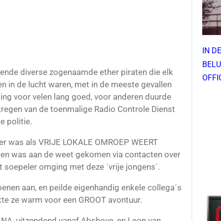
IN D
BELU
kende diverse zogenaamde ether piraten die elk
OFFI
en in de lucht waren, met in de meeste gevallen
ng voor velen lang goed, voor anderen duurde
 kregen van de toenmalige Radio Controle Dienst
e politie.
 ether was als VRIJE LOKALE OMROEP WEERT
 en was aan de weet gekomen via contacten over
t soepeler omging met deze ´vrije jongens´.
oenen aan, en peilde eigenhandig enkele collega´s
kte ze warm voor een GROOT avontuur.
NA, uitzendend vanaf Abshove, en Leon van