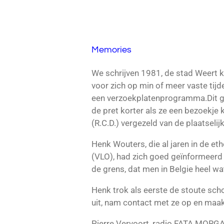
Memories
We schrijven 1981, de stad Weert 
voor zich op min of meer vaste tijd
een verzoekplatenprogramma.Dit gi
de pret korter als ze een bezoekje
(R.C.D.) vergezeld van de plaatselijk
Henk Wouters, die al jaren in de
(VLO), had zich goed geïnformeerd
de grens, dat men in Belgie heel wa
Henk trok als eerste de stoute sch
uit, nam contact met ze op en maa
Pierre Vervoort, radio FATA MORGA