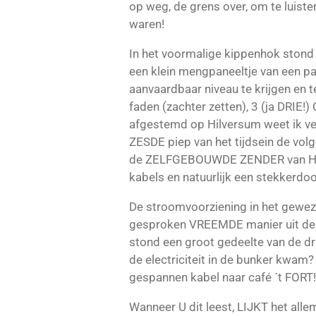
op weg, de grens over, om te luist
waren!
In het voormalige kippenhok stond
een klein mengpaneeltje van een pa
aanvaardbaar niveau te krijgen en te
faden (zachter zetten), 3 (ja DRI
afgestemd op Hilversum weet ik ve
ZESDE piep van het tijdsein de vo
de ZELFGEBOUWDE ZENDER van Henk
kabels en natuurlijk een stekkerdoo
De stroomvoorziening in het geweze
gesproken VREEMDE manier uit de bu
stond een groot gedeelte van de dra
de electriciteit in de bunker kwam?
gespannen kabel naar café ´t FORT!
Wanneer U dit leest, LIJKT het all